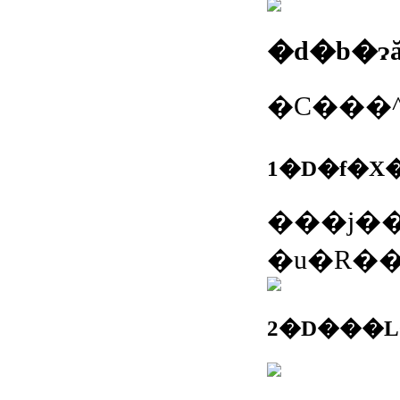
1�D�f�X
���j��