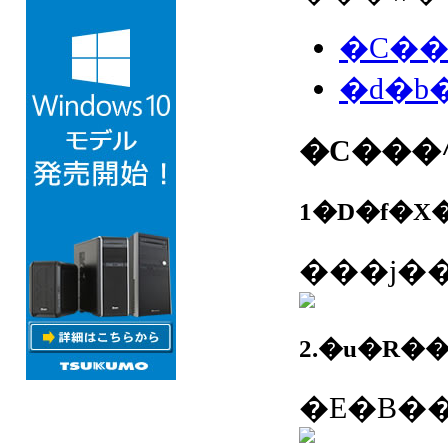
1�D�f�X