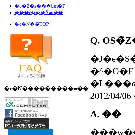
�o�ׁE�z���󋵊m�F
���ς���Ăяo��
�c�N��TOP
Q.
�J�e�S
�^�O�
�L���ԍ�
�c�N���������ߏ��
2012/04/0
A.
��