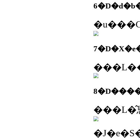
6�D�d�
8�D���
�J�e�S