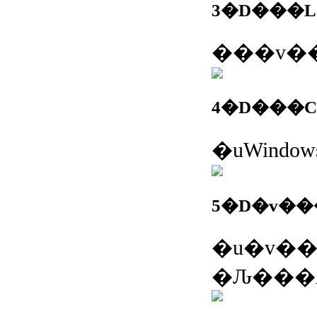
5�D�v��
�Ԉ���