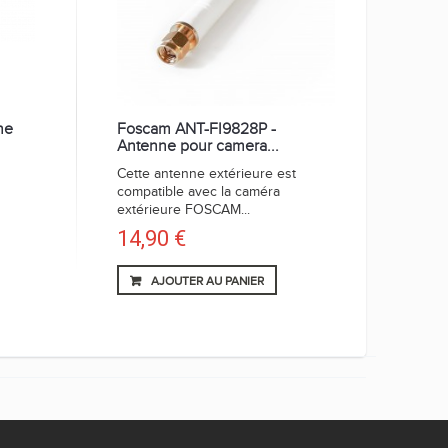
ne
Foscam ANT-FI9828P -
Antenne pour camera...
Cette antenne extérieure est
compatible avec la caméra
extérieure FOSCAM...
14,90 €
AJOUTER AU PANIER