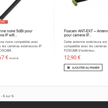
OMO !
nne noire 5dBi pour
Foscam ANT-EXT – Anten
a IP wifi...
pour camera IP...
ne noire compatible avec
Cette antenne extérieure est
s les caméras extérieures IP
compatible avec les caméras
FOSCAM...
FOSCAM d’extérieur...
67 €
12,90 €
14,90 €
AJOUTER AU PANIER
 - 6 sur 6.