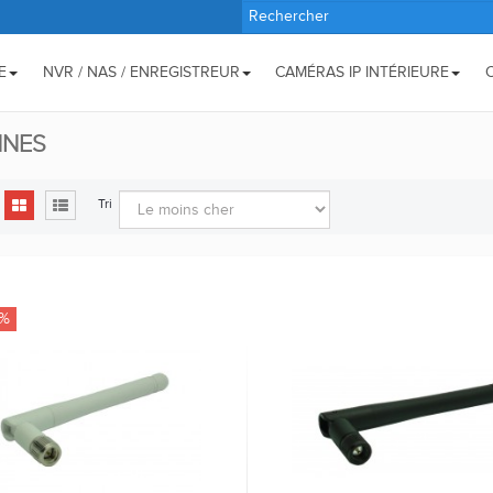
E
NVR / NAS / ENREGISTREUR
CAMÉRAS IP INTÉRIEURE
NNES
Tri
5%